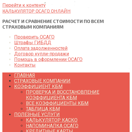
Перейти к контенту
КАЛЬКУЛЯТОР ОСАГО ОНЛАЙН
РАСЧЕТ И СРАВНЕНИЕ СТОИМОСТИ ПО ВСЕМ
СТРАХОВЫМ КОМПАНИЯМ
Проверить ОСАГО
Штрафы ГИБДД
Оплата задолженностей
Договор купли-продажи
Помощь в оформлении ОСАГО
Контакты
ГЛАВНАЯ
СТРАХОВЫЕ КОМПАНИИ
КОЭФФИЦИЕНТ КБМ
ПРОВЕРКА И ВОССТАНОВЛЕНИЕ
КОЭФФИЦИЕНТА КБМ
ВСЕ КОЭФФИЦИЕНТЫ КБМ
ТАБЛИЦА КБМ
ПОЛЕЗНЫЕ УСЛУГИ
КАЛЬКУЛЯТОР КАСКО
НАПОМИНАЛКА ОСАГО
КРЕДИТНЫЕ КАРТЫ